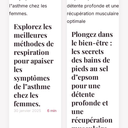
Explorez les
Plongez dans
meilleures
le bien-être :
méthodes de
les secrets
respiration
des bains de
pour apaiser
pieds au sel
les
d"epsom
symptômes
pour une
de l"asthme
détente
chez les
profonde et
femmes.
une
30 janvier 2025
6 min
récupération