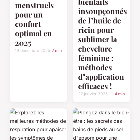
bienfaits
menstruels
insoupçonnés
pour un
de l"huile de
confort
ricin pour
optimal en
sublimer la
2025
chevelure
19 décembre 2025
7 min
féminine :
méthodes
d"application
efficaces !
27 janvier 2025
4 min