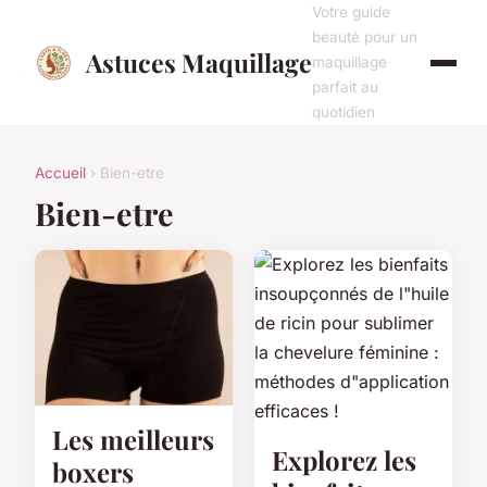
Votre guide
beauté pour un
Astuces Maquillage
maquillage
parfait au
quotidien
Accueil
› Bien-etre
Bien-etre
Les meilleurs
Explorez les
boxers