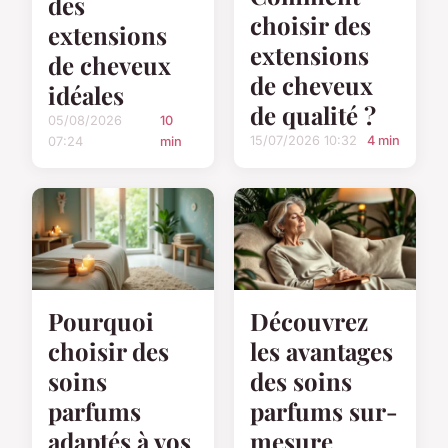
des
choisir des
extensions
extensions
de cheveux
de cheveux
idéales
de qualité ?
05/08/2026
10
15/07/2026 10:32
4 min
07:24
min
Pourquoi
Découvrez
choisir des
les avantages
soins
des soins
parfums
parfums sur-
adaptés à vos
mesure