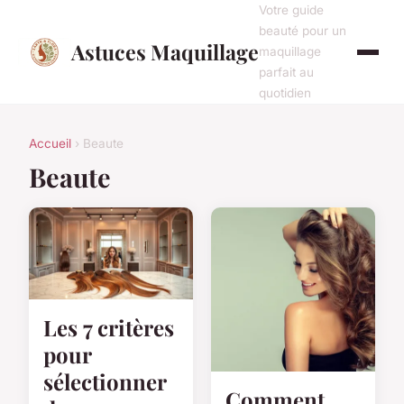
Votre guide
beauté pour un
Astuces Maquillage
maquillage
parfait au
quotidien
Accueil
› Beaute
Beaute
Les 7 critères
pour
sélectionner
Comment