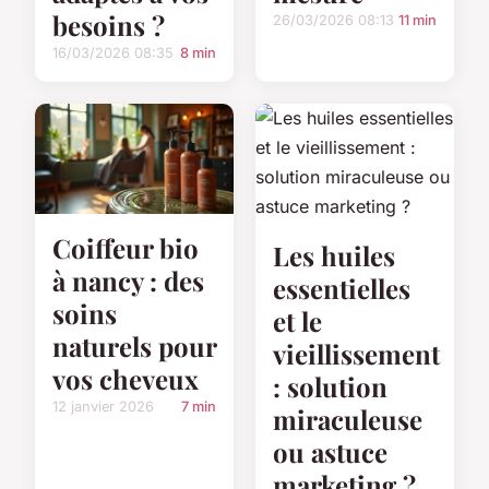
besoins ?
26/03/2026 08:13
11 min
16/03/2026 08:35
8 min
Coiffeur bio
Les huiles
à nancy : des
essentielles
soins
et le
naturels pour
vieillissement
vos cheveux
: solution
12 janvier 2026
7 min
miraculeuse
ou astuce
marketing ?