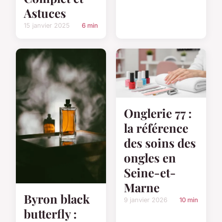
Astuces
15 janvier 2025
6 min
Onglerie 77 :
la référence
des soins des
ongles en
Seine-et-
Marne
Byron black
9 janvier 2026
10 min
butterfly :