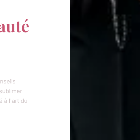
auté
s
nseils
sublimer
 à l'art du