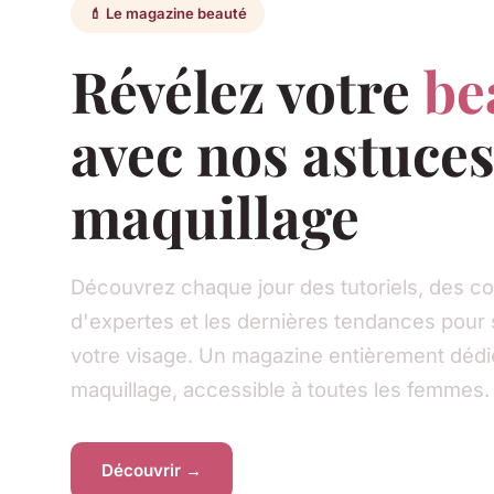
💄 Le magazine beauté
Révélez votre
be
avec nos astuce
maquillage
Découvrez chaque jour des tutoriels, des co
d'expertes et les dernières tendances pour 
votre visage. Un magazine entièrement dédié
maquillage, accessible à toutes les femmes.
Découvrir →