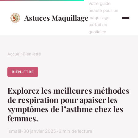
Votre guide
beauté pour un
Astuces Maquillage
maquillage
parfait au
quotidien
Accueil
›
Bien-etre
BIEN-ETRE
Explorez les meilleures méthodes
de respiration pour apaiser les
symptômes de l"asthme chez les
femmes.
Ismaël
•
30 janvier 2025
•
6 min de lecture