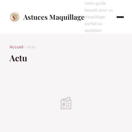
Votre guide
beauté pour un
Astuces Maquillage
maquillage
parfait au
quotidien
Accueil
› Actu
Actu
📰