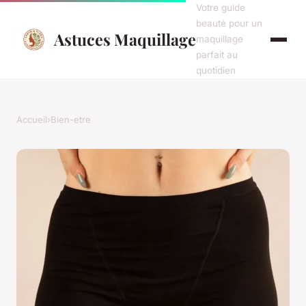
Votre guide
beauté pour un
Astuces Maquillage
maquillage
parfait au
quotidien
Accueil
›
Bien-etre