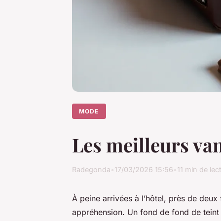
MODE
Les meilleurs va
Radegonda
•
17/03/2026 15:56
•
11 min de lec
À peine arrivées à l’hôtel, près de deux
appréhension. Un fond de fond de teint 