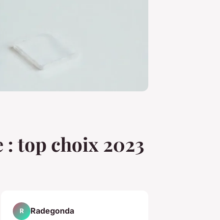
 : top choix 2023
Radegonda
R