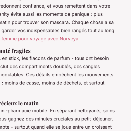
, redonnent confiance, et vous remettent dans votre
vanity évite aussi les moments de panique : plus
u matin pour trouver son mascara. Chaque chose a sa
 garder vos indispensables bien rangés tout au long
r femme pour voyage avec Norveya
.
auté fragiles
 en stick, les flacons de parfum - tous ont besoin
 inclut des compartiments doublés, des sangles
 modulables. Ces détails empêchent les mouvements
t : moins de casse, moins de déchets, et surtout,
récieux le matin
mini-pharmacie mobile. En séparant nettoyants, soins
ous gagnez des minutes cruciales au petit-déjeuner.
te - surtout quand elle se joue entre un croissant