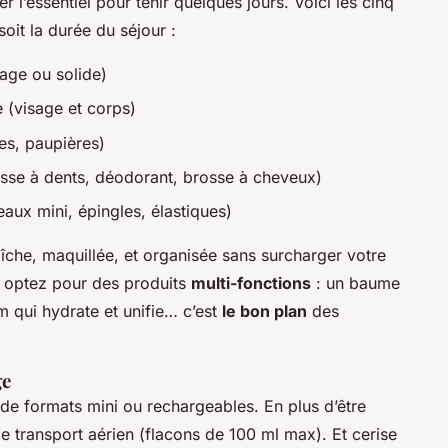
r l’essentiel pour tenir quelques jours. Voici les cinq
oit la durée du séjour :
age ou solide)
 (visage et corps)
ues, paupières)
osse à dents, déodorant, brosse à cheveux)
eaux mini, épingles, élastiques)
îche, maquillée, et organisée sans surcharger votre
, optez pour des produits
multi-fonctions
: un baume
um qui hydrate et unifie… c’est
le bon plan
des
ge
de formats mini ou rechargeables. En plus d’être
e transport aérien (flacons de 100 ml max). Et cerise