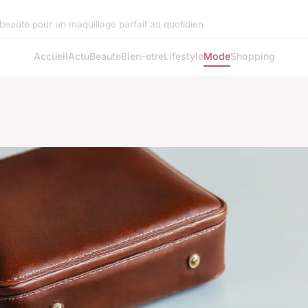
beauté pour un maquillage parfait au quotidien
Accueil
Actu
Beaute
Bien-etre
Lifestyle
Mode
Shopping