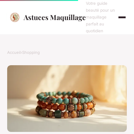
Votre guide
beauté pour un
Astuces Maquillage
maquillage
parfait au
quotidien
Accueil
›
Shopping