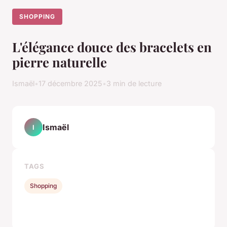
SHOPPING
L'élégance douce des bracelets en
pierre naturelle
Ismaël
•
17 décembre 2025
•
3 min de lecture
Ismaël
I
TAGS
Shopping